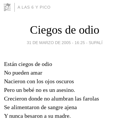
A LAS 6 Y PICO
Ciegos de odio
31 DE MARZO DE 2005 - 16:25
-
SUPALÍ
Están ciegos de odio
No pueden amar
Nacieron con los ojos oscuros
Pero un bebé no es un asesino.
Crecieron donde no alumbran las farolas
Se alimentaron de sangre ajena
Y nunca besaron a su madre.